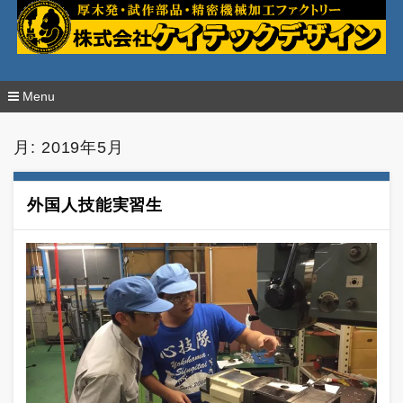
厚木発・試作部品・精密加工の株式会社ケイ
テックデザイン
Menu
コ
ン
月:
2019年5月
テ
ン
ツ
へ
外国人技能実習生
移
動