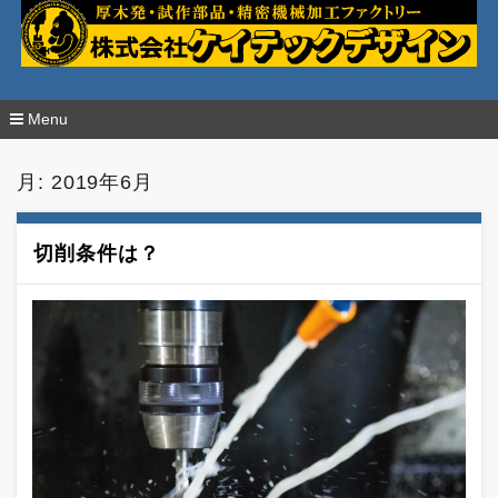
厚木発・試作部品・精密加工の株式会社ケイ
テックデザイン
Menu
コ
ン
月:
2019年6月
テ
ン
ツ
へ
切削条件は？
移
動