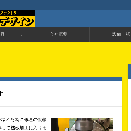
加工ファクトリー
・精密加工の株式会社ケイテック
内容
会社概要
設備一覧
んのＱ＆Ａ
す
が壊れた為に修理の依頼
興して機械加工に入りま