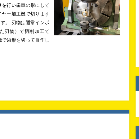
りを行い歯車の形にして
イヤー加工機で切ります
す。 刃物は通常インボ
た刃物）で切削加工で
機で歯形を切って自作し