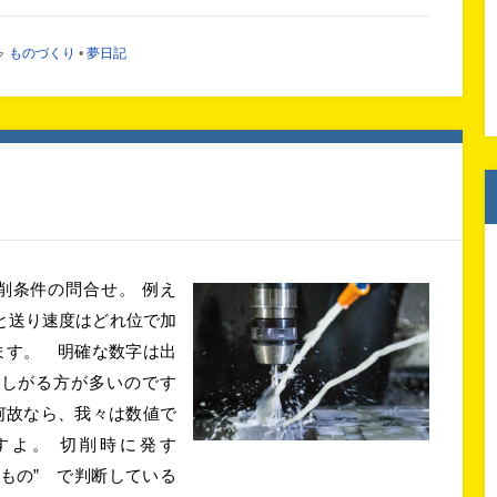
ものづくり
•
夢日記
削条件の問合せ。 例え
数と送り速度はどれ位で加
ます。 明確な数字は出
欲しがる方が多いのです
何故なら、我々は数値で
すよ。 切削時に発す
るもの” で判断している