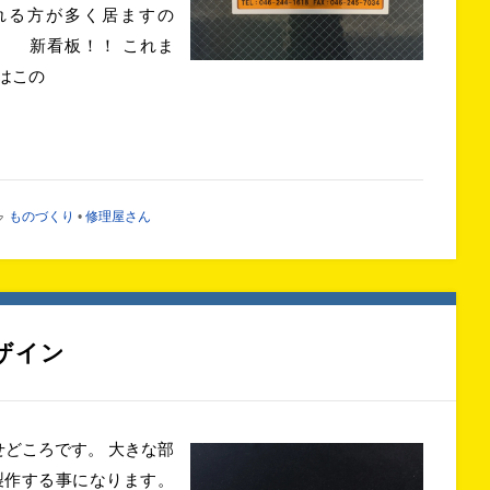
迷われる方が多く居ますの
 新看板！！ これま
はこの
ものづくり
•
修理屋さん
ザイン
どころです。 大きな部
製作する事になります。