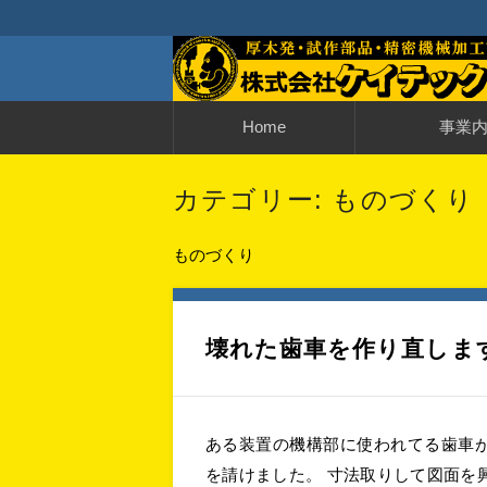
神奈川・厚木発・試作部品・精密機械
厚木発・試作部品
コ
Home
事業
ン
テ
ン
街の機械修理屋さ
納品までの流れ
ツ
カテゴリー:
ものづくり
へ
移
動
ものづくり
壊れた歯車を作り直しま
ある装置の機構部に使われてる歯車
を請けました。 寸法取りして図面を