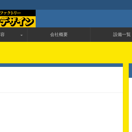
加工ファクトリー
・精密加工の株式会社ケイテック
内容
会社概要
設備一覧
んのＱ＆Ａ