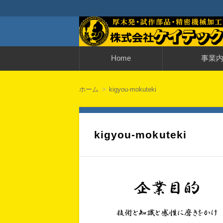
神奈川・厚木発・試作部品・精密機械
厚木発・試作部品
コ
Home
事業
ン
テ
ン
街の機械修理屋さ
納品までの流れ
ツ
ホーム
kigyou-mokuteki
へ
移
動
kigyou-mokuteki