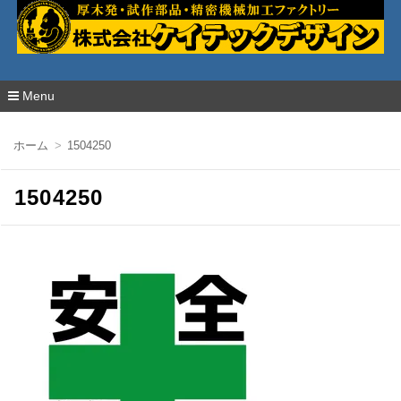
厚木発・試作部品・精密加工の株式会社ケイ
テックデザイン
Menu
コ
ン
ホーム
1504250
テ
ン
ツ
1504250
へ
移
動