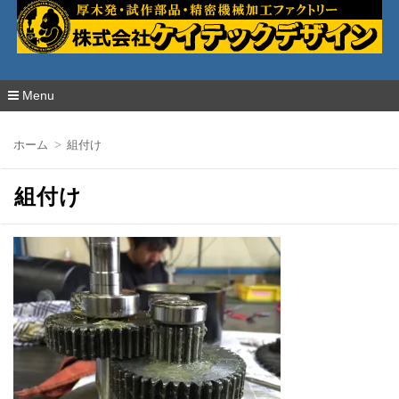
厚木発・試作部品・精密加工の株式会社ケイ
テックデザイン
Menu
コ
ン
ホーム
組付け
テ
ン
ツ
組付け
へ
移
動