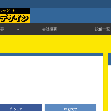
加工ファクトリー
・精密加工の株式会社ケイテック
内容
会社概要
設備一覧
んのＱ＆Ａ
シェア
はてブ