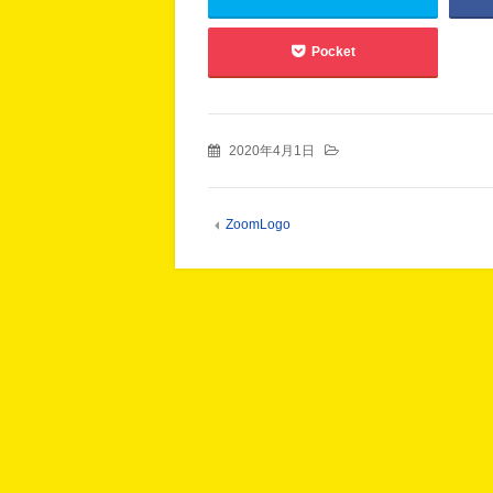
Pocket
2020年4月1日
ZoomLogo