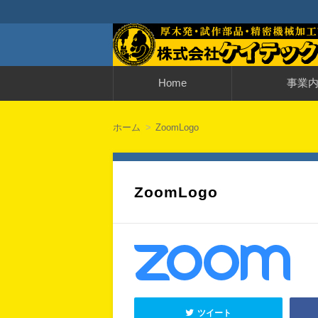
神奈川・厚木発・試作部品・精密機械
厚木発・試作部品
コ
Home
事業
ン
テ
ン
街の機械修理屋さ
納品までの流れ
ツ
ホーム
ZoomLogo
へ
移
動
ZoomLogo
ツイート